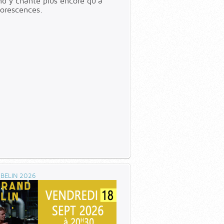
nd y chante plus encore qu’à
borescences.
BELIN 2026