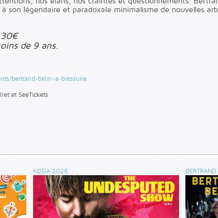
tentions, nos élans, nos craintes et questionnements. Bertra
e à son légendaire et paradoxale minimalisme de nouvelles ar
 : 30€
moins de 9 ans.
ents/bertrand-belin-a-bressuire
llet et SeeTickets
KODA 2026
BERTRAND 