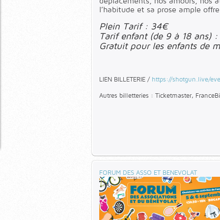
déplacements, nos amours, nos at
l’habitude et sa prose ample offr
Plein Tarif : 34€
Tarif enfant (de 9 à 18 ans)
Gratuit pour les enfants de 
LIEN BILLETERIE /
https://shotgun.live/ev
Autres billetteries : Ticketmaster, FranceBi
FORUM DES ASSO ET BENEVOLAT